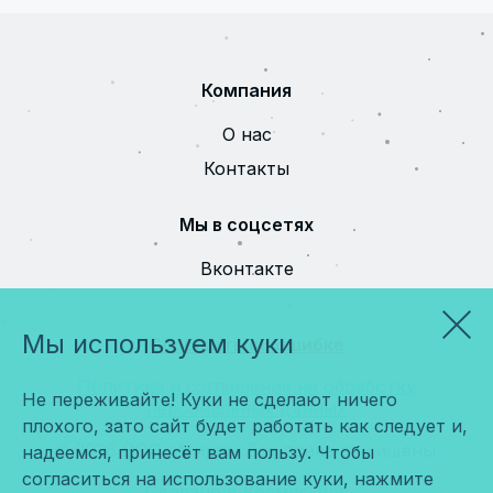
Компания
О нас
Контакты
Мы в соцсетях
Вконтакте
Мы используем куки
Сообщить об ошибке
Политика и соглашение на обработку
Не переживайте! Куки не сделают ничего
персональных данных
плохого, зато сайт будет работать как следует и,
© 2026 ООО «Мира». Все права защищены.
надеемся, принесёт вам пользу. Чтобы
согласиться на использование куки, нажмите
Сделано в
Космос-Веб