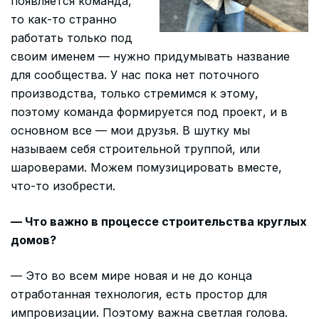
появляется команда,
то как-то странно
работать только под
своим именем — нужно придумывать название
для сообщества. У нас пока нет поточного
производства, только стремимся к этому,
поэтому команда формируется под проект, и в
основном все — мои друзья. В шутку мы
называем себя строительной труппой, или
шароверами. Можем помузицировать вместе,
что-то изобрести.
— Что важно в процессе строительства круглых
домов?
— Это во всем мире новая и не до конца
отработанная технология, есть простор для
импровизации. Поэтому важна светлая голова.