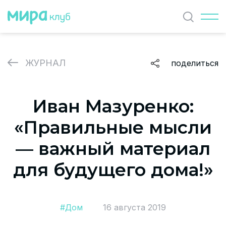
Найти
ЖУРНАЛ
поделиться
ЖУРНАЛ
Иван Мазуренко:
СОБЫТИЯ
«Правильные мысли
ПАРТНЕРЫ
— важный материал
ВАКАНСИИ
для будущего дома!»
Политика и соглашение на обработку персональных
данных
#Дом
16 августа 2019
О проекте