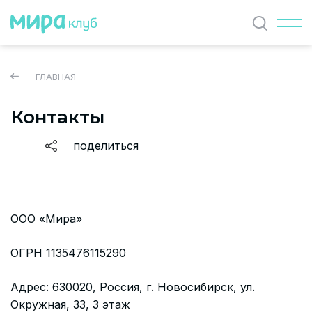
Найти
ГЛАВНАЯ
Контакты
ЖУРНАЛ
поделиться
СОБЫТИЯ
ПАРТНЕРЫ
ВАКАНСИИ
ООО «Мира»
Политика и соглашение на обработку персональных
ОГРН 1135476115290
данных
Адрес: 630020, Россия, г. Новосибирск, ул.
О проекте
Окружная, 33, 3 этаж