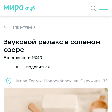
Найти
ВПЕЧАТЛЕНИЯ
Звуковой релакс в соленом
ЖУРНАЛ
озере
СОБЫТИЯ
Ежедневно в 16:40
ПАРТНЕРЫ
поделиться
ВАКАНСИИ
Мира Термы, Новосибирск, ул. Окружная, 33
Политика и соглашение на обработку персональных
данных
О проекте