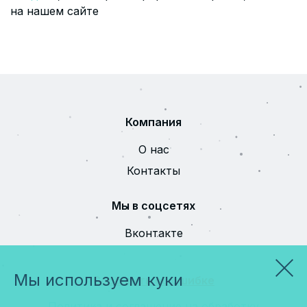
на нашем сайте
Компания
О нас
Контакты
Мы в соцсетях
Вконтакте
Мы используем куки
Сообщить об ошибке
Политика и соглашение на обработку