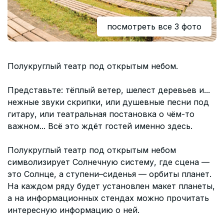
Согласие на обработку персональных данных
СОГЛАСИЕ на получение рекламных сообщений и
посмотреть все 3 фото
информации Пользователя МИРА ID
Контакты
Полукруглый театр под открытым небом.
Помощь
Представьте: тёплый ветер, шелест деревьев и...
Политика и соглашение на обработку
нежные звуки скрипки, или душевные песни под
персональных данных
гитару, или театральная постановка о чём-то
важном... Всё это ждёт гостей именно здесь.
Полукруглый театр под открытым небом
символизирует Солнечную систему, где сцена —
это Солнце, а ступени–сиденья — орбиты планет.
На каждом ряду будет установлен макет планеты,
а на информационных стендах можно прочитать
интересную информацию о ней.