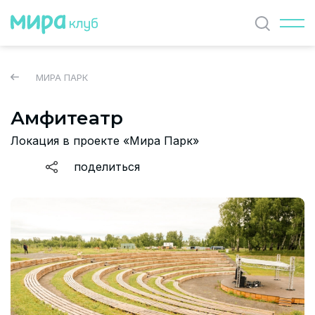
Найти
МИРА ПАРК
Амфитеатр
ЖУРНАЛ
Локация в проекте «Мира Парк»
СОБЫТИЯ
поделиться
ПАРТНЕРЫ
ВАКАНСИИ
Политика и соглашение на обработку персональных
данных
О проекте