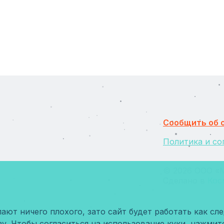
Сообщить об 
Политика и со
© 2026 ООО «М
Сделано в
Кос
и
ают ничего плохого, зато сайт будет работать как сле
зу. Чтобы согласиться на использование куки, нажмит