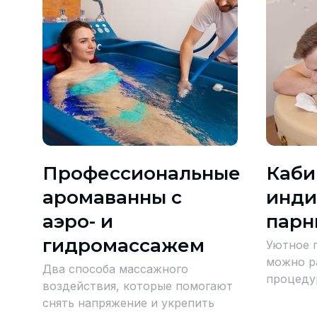
Профессиональные
Каби
аромаванны с
инди
аэро- и
парн
гидромассажем
Уютное 
можно р
Два способа массажного
процеду
воздействия, которые помогают
снять напряжение и укрепить