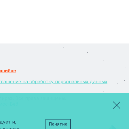
ошибке
глашение на обработку персональных данных
ира». Все права защищены.
мос-Веб
дует и,
Понятно
е кнопку