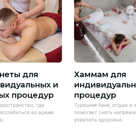
неты для
Хаммам для
видуальных и
индивидуаль
ых процедур
процедур
пространство, где
Турецкая баня, отдых в 
асслабиться во время
помогает снять напряже
р.
укрепить здоровье.