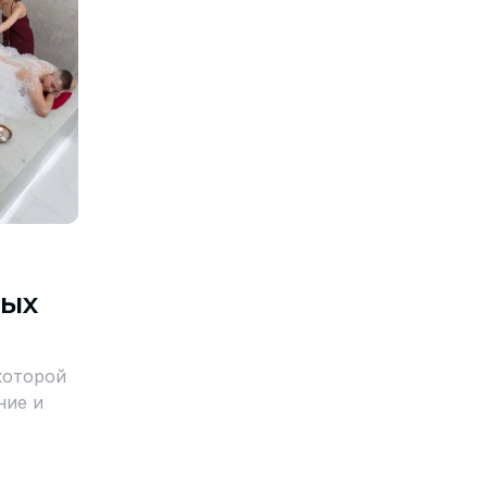
ных
которой
ние и