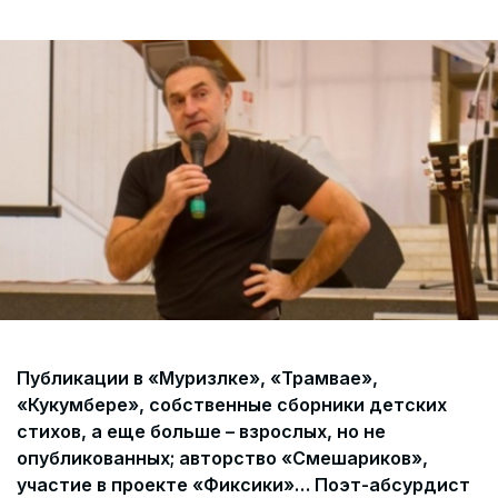
Согласие на обработку персональных данных
СОГЛАСИЕ на получение рекламных сообщений и
информации Пользователя МИРА ID
Контакты
Помощь
Политика и соглашение на обработку
персональных данных
Публикации в «Муризлке», «Трамвае»,
«Кукумбере», собственные сборники детских
стихов, а еще больше – взрослых, но не
опубликованных; авторство «Смешариков»,
участие в проекте «Фиксики»… Поэт-абсурдист