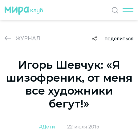
Найти
ЖУРНАЛ
поделиться
ЖУРНАЛ
Игорь Шевчук: «Я
СОБЫТИЯ
шизофреник, от меня
ПАРТНЕРЫ
все художники
ВАКАНСИИ
бегут!»
Политика и соглашение на обработку персональных
данных
#Дети
22 июля 2015
О проекте