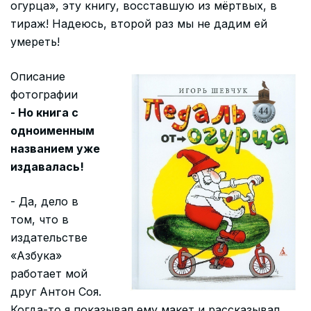
огурца», эту книгу, восставшую из мёртвых, в
тираж! Надеюсь, второй раз мы не дадим ей
умереть!
Описание
фотографии
- Но книга с
одноименным
названием уже
издавалась!
- Да, дело в
том, что в
издательстве
«Азбука»
работает мой
друг Антон Соя.
Когда-то я показывал ему макет и рассказывал