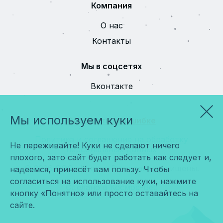
Компания
О нас
Контакты
Мы в соцсетях
Вконтакте
Мы используем куки
Сообщить об ошибке
Политика и соглашение на обработку
Не переживайте! Куки не сделают ничего
персональных данных
плохого, зато сайт будет работать как следует и,
© 2026 ООО «Мира». Все права защищены.
надеемся, принесёт вам пользу. Чтобы
согласиться на использование куки, нажмите
Сделано в
Космос-Веб
кнопку «Понятно» или просто оставайтесь на
сайте.