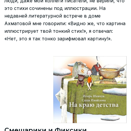
люди, даже мои коллеги писатели, не верили, что
это стихи сочинены под иллюстрации. На
недавней литературной встрече в доме
Ахматовой мне говорили: «Видно же, что картина
иллюстрирует твой тонкий стих!», я отвечал:
«Нет, это я так тонко зарифмовал картину!».
Смешарики и Фиксики