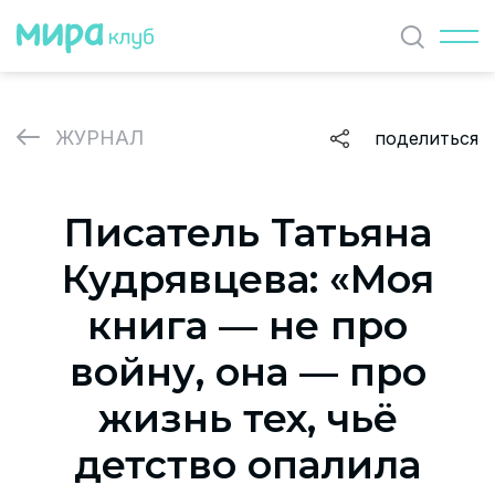
Найти
ЖУРНАЛ
поделиться
ЖУРНАЛ
Писатель Татьяна
СОБЫТИЯ
Кудрявцева: «Моя
ПАРТНЕРЫ
книга — не про
ВАКАНСИИ
войну, она — про
Политика и соглашение на обработку персональных
жизнь тех, чьё
данных
детство опалила
О проекте