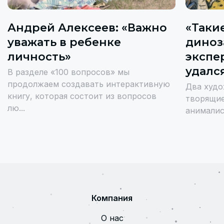
Андрей Алексеев: «Важно
«Таки
уважать в ребенке
диноз
личность»
экспе
удалс
В разделе «100 вопросов» мы
продолжаем создавать интерактивную
Два худо
книгу, которая состоит из вопросов
творящие
лю...
анималис
Компания
О нас