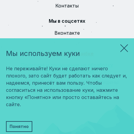
Контакты
Мы в соцсетях
Вконтакте
Мы используем куки
Сообщить об ошибке
Политика и соглашение на обработку
Не переживайте! Куки не сделают ничего
персональных данных
плохого, зато сайт будет работать как следует и,
© 2026 ООО «Мира». Все права защищены.
надеемся, принесёт вам пользу. Чтобы
согласиться на использование куки, нажмите
Сделано в
Космос-Веб
кнопку «Понятно» или просто оставайтесь на
сайте.
Понятно