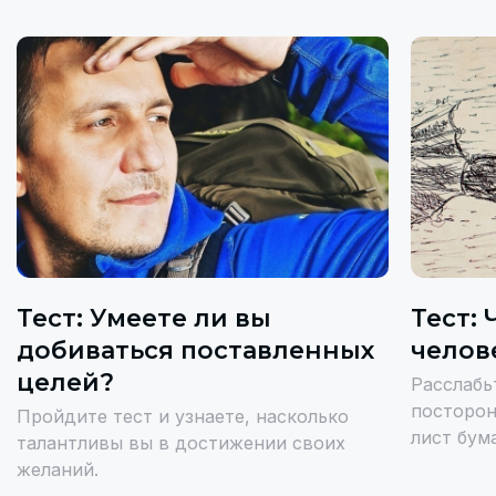
Тест: Умеете ли вы
Тест: 
добиваться поставленных
челов
целей?
Расслабь
посторон
Пройдите тест и узнаете, насколько
лист бума
талантливы вы в достижении своих
желаний.