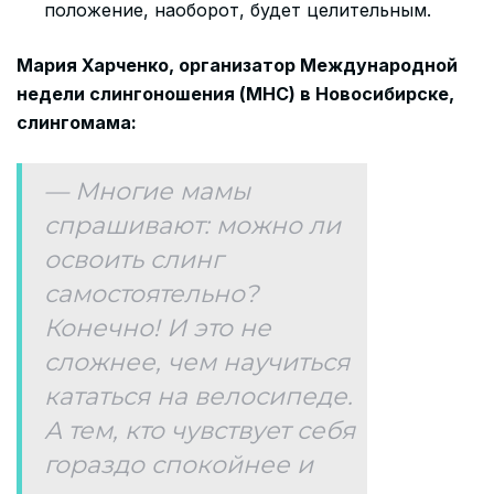
положение, наоборот, будет целительным.
Мария Харченко, организатор Международной
недели слингоношения (МНС) в Новосибирске,
слингомама:
— Многие мамы
спрашивают: можно ли
освоить слинг
самостоятельно?
Конечно! И это не
сложнее, чем научиться
кататься на велосипеде.
А тем, кто чувствует себя
гораздо спокойнее и