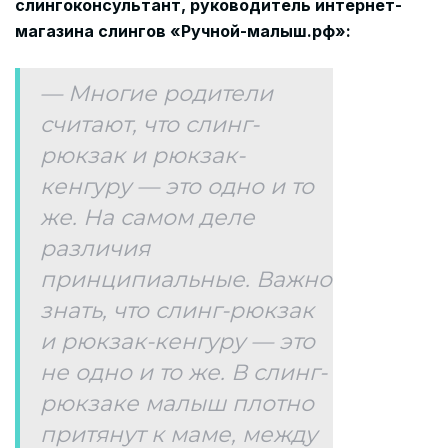
слингоконсультант, руководитель интернет-
магазина слингов «Ручной-малыш.рф»:
— Многие родители
считают, что слинг-
рюкзак и рюкзак-
кенгуру — это одно и то
же. На самом деле
различия
принципиальные. Важно
знать, что слинг-рюкзак
и рюкзак-кенгуру — это
не одно и то же. В слинг-
рюкзаке малыш плотно
притянут к маме, между