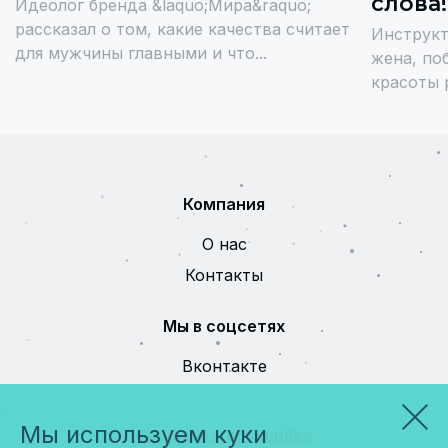
слова!
Идеолог бренда &laquo;Мира&raquo;
рассказал о том, какие качества считает
Инструкт
для мужчины главными и что...
жена, по
красоты р
Компания
О нас
Контакты
Мы в соцсетях
Вконтакте
Мы используем куки
Сообщить об ошибке