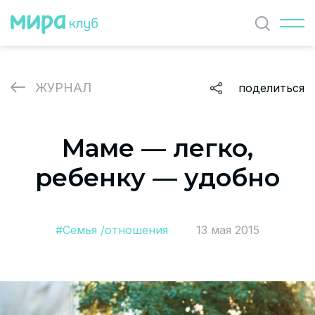
Найти
ЖУРНАЛ
поделиться
ЖУРНАЛ
Маме — легко,
СОБЫТИЯ
ребенку — удобно
ПАРТНЕРЫ
ВАКАНСИИ
#Семья /отношения
13 мая 2015
Политика и соглашение на обработку персональных
данных
О проекте