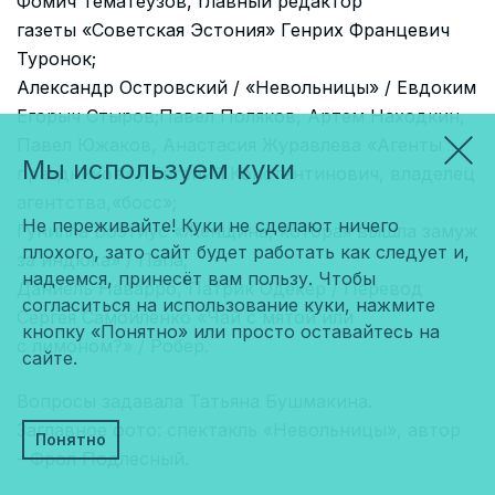
Фомич Тематеузов, главный редактор
газеты «Советская Эстония» Генрих Францевич
Туронок;
Александр Островский / «Невольницы» / Евдоким
Егорыч Стыров;Павел Поляков, Артем Находкин,
Павел Южаков, Анастасия Журавлева «Агенты
Мы используем куки
праздников» / Евгений Константинович, владелец
агентства,«босс»;
Не переживайте! Куки не сделают ничего
Гунилла Боэтиус «Женщина, которая вышла замуж
плохого, зато сайт будет работать как следует и,
за индюка» / Папа;
надеемся, принесёт вам пользу. Чтобы
Даниель Наварро, Патрик Одекер / Перевод
согласиться на использование куки, нажмите
Сергея Самойленко «Чай с мятой или
кнопку «Понятно» или просто оставайтесь на
с лимоном?» / Робер.
сайте.
Вопросы задавала Татьяна Бушмакина.
Заглавное фото: спектакль «Невольницы», автор
Понятно
- Фрол Подлесный.