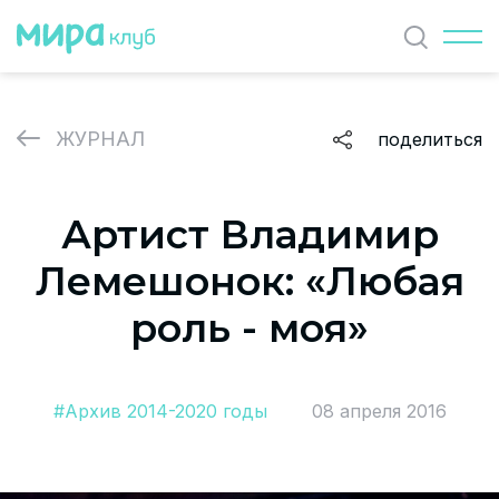
Найти
ЖУРНАЛ
поделиться
ЖУРНАЛ
Артист Владимир
СОБЫТИЯ
Лемешонок: «Любая
ПАРТНЕРЫ
роль - моя»
ВАКАНСИИ
Политика и соглашение на обработку персональных
#Архив 2014-2020 годы
08 апреля 2016
данных
О проекте