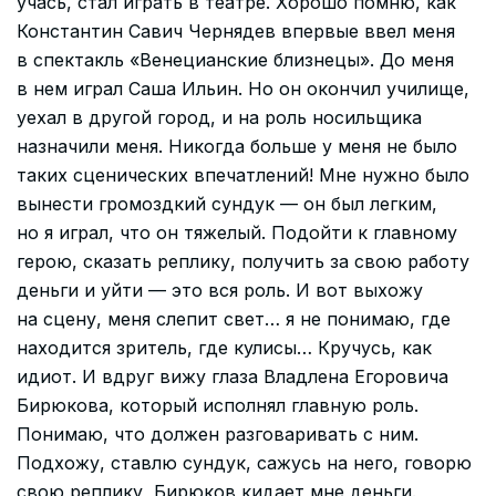
учась, стал играть в театре. Хорошо помню, как
Константин Савич Чернядев впервые ввел меня
в спектакль «Венецианские близнецы». До меня
в нем играл Саша Ильин. Но он окончил училище,
уехал в другой город, и на роль носильщика
назначили меня. Никогда больше у меня не было
таких сценических впечатлений! Мне нужно было
вынести громоздкий сундук — он был легким,
но я играл, что он тяжелый. Подойти к главному
герою, сказать реплику, получить за свою работу
деньги и уйти — это вся роль. И вот выхожу
на сцену, меня слепит свет… я не понимаю, где
находится зритель, где кулисы… Кручусь, как
идиот. И вдруг вижу глаза Владлена Егоровича
Бирюкова, который исполнял главную роль.
Понимаю, что должен разговаривать с ним.
Подхожу, ставлю сундук, сажусь на него, говорю
свою реплику, Бирюков кидает мне деньги.