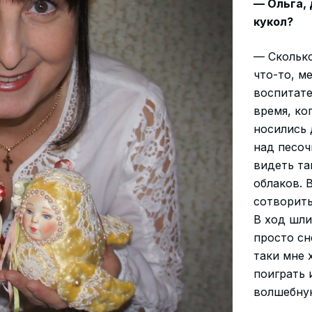
— Ольга,
кукол?
— Сколько
что-то, м
воспитате
время, ко
носились 
над песоч
видеть та
облаков. 
сотворить
В ход шли
просто сн
таки мне 
поиграть 
волшебну