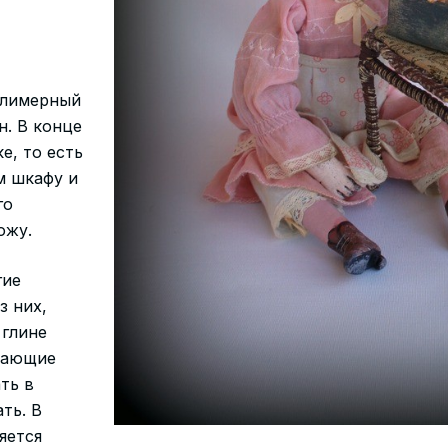
олимерный
н. В конце
е, то есть
м шкафу и
го
ожу.
гие
з них,
 глине
евающие
ть в
ть. В
яется