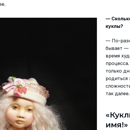
ее.
— Скольк
куклы?
— По-разн
бывает — 
время худ
процесса.
только дн
родиться 
сложности
так далее.
«Кукл
имя!»