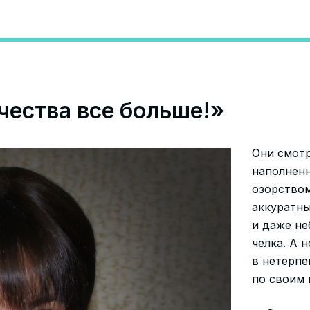
чества все больше!»
Они смотр
наполнен
озорством
аккуратны
и даже н
челка. А 
в нетерпе
по своим