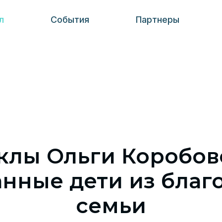
л
События
Партнеры
клы Ольги Коробов
анные дети из благ
семьи