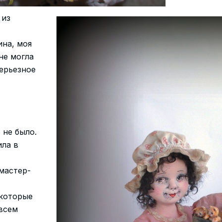
 из
ина, моя
не могла
серьезное
 не было.
ила в
мастер-
 которые
всем