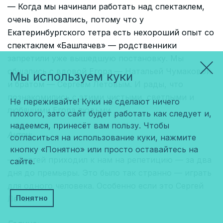
— Когда мы начинали работать над спектаклем,
очень волновались, потому что у
Екатеринбургского тетра есть нехороший опыт со
спектаклем «Башлачев» — родственники
запретили уже вышедшую постановку. Мы
общались с вдовой Егора — Натальей Чумаковой
Мы используем куки
и братом — Сергеем Летовым. И рады, что
познакомились с этими чистыми, светлыми и
Не переживайте! Куки не сделают ничего
любящими Егора людьми.
плохого, зато сайт будет работать как следует и,
надеемся, принесёт вам пользу. Чтобы
Антон:
согласиться на использование куки, нажмите
кнопку «Понятно» или просто оставайтесь на
— Сергей приходил к нам на репетицию — за два
сайте.
дня до премьеры. Это было так странно — играть
для одного человека. Особенно если это Сергей
Понятно
Летов.