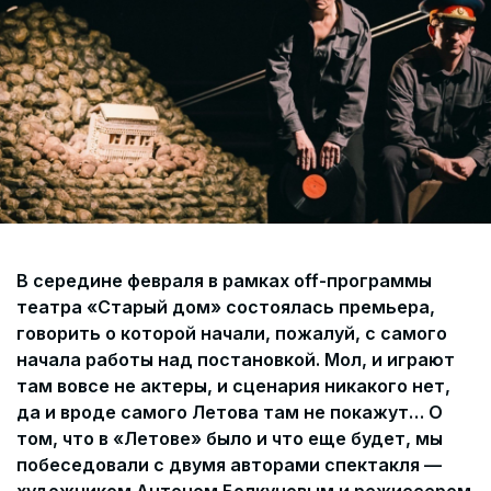
Согласие на обработку персональных данных
СОГЛАСИЕ на получение рекламных сообщений и
информации Пользователя МИРА ID
Контакты
Помощь
Политика и соглашение на обработку
персональных данных
В середине февраля в рамках off-программы
театра «Старый дом» состоялась премьера,
говорить о которой начали, пожалуй, с самого
начала работы над постановкой. Мол, и играют
там вовсе не актеры, и сценария никакого нет,
да и вроде самого Летова там не покажут… О
том, что в «Летове» было и что еще будет, мы
побеседовали с двумя авторами спектакля —