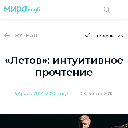
Найти
ЖУРНАЛ
поделиться
ЖУРНАЛ
«Летов»: интуитивное
СОБЫТИЯ
прочтение
ПАРТНЕРЫ
ВАКАНСИИ
#Архив 2014-2020 годы
04 марта 2015
Политика и соглашение на обработку персональных
данных
О проекте