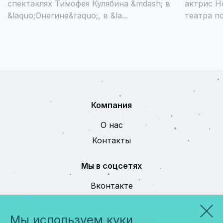
спектаклях Тимофея Кулябина &mdash; в
актрис Н
&laquo;Онегине&raquo;, в &la...
театра п
Компания
О нас
Контакты
Мы в соцсетях
Вконтакте
Мы используем куки
Сообщить об ошибке