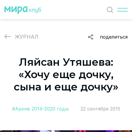
Найти
ЖУРНАЛ
поделиться
ЖУРНАЛ
Ляйсан Утяшева:
СОБЫТИЯ
«Хочу еще дочку,
ПАРТНЕРЫ
сына и еще дочку»
ВАКАНСИИ
Политика и соглашение на обработку персональных
#Архив 2014-2020 годы
22 сентября 2015
данных
О проекте