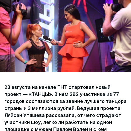
Согласие на обработку персональных данных
СОГЛАСИЕ на получение рекламных сообщений и
информации Пользователя МИРА ID
Контакты
Помощь
Политика и соглашение на обработку
персональных данных
23 августа на канале ТНТ стартовал новый
проект — «ТАНЦЫ». В нем 282 участника из 77
городов состязаются за звание лучшего танцора
страны и 3 миллиона рублей. Ведущая проекта
Ляйсан Утяшева рассказала, от чего страдают
участники шоу, легко ли работать на одной
площадке с мужем Павлом Волей и с кем