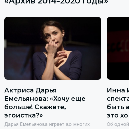
«Архив 2014-2020 годы»
Актриса Дарья
Инна 
Емельянова: «Хочу еще
спекта
больше! Скажете,
быть 
эгоистка?»
это х
Дарья Емельянова играет во многих
Об одной