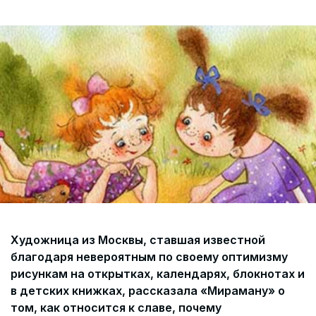
Согласие на обработку персональных данных
СОГЛАСИЕ на получение рекламных сообщений и
информации Пользователя МИРА ID
Контакты
Помощь
Политика и соглашение на обработку
персональных данных
Художница из Москвы, ставшая известной
благодаря невероятным по своему оптимизму
рисункам на открытках, календарях, блокнотах и
в детских книжках, рассказала «Мираману» о
том, как относится к славе, почему