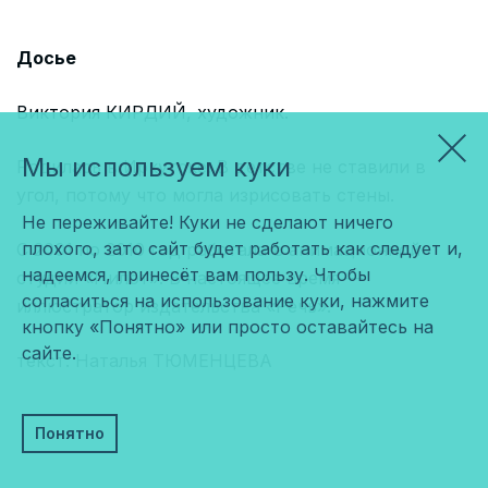
Досье
Виктория КИРДИЙ, художник.
Мы используем куки
Родилась в Иркутске. В детстве не ставили в
угол, потому что могла изрисовать стены.
Не переживайте! Куки не сделают ничего
плохого, зато сайт будет работать как следует и,
С 2001 по 2010 год работала в анимационной
надеемся, принесёт вам пользу. Чтобы
студии «Пилот». В настоящее время —
согласиться на использование куки, нажмите
иллюстратор издательства «Речь».
кнопку «Понятно» или просто оставайтесь на
сайте.
текст: Наталья ТЮМЕНЦЕВА
Понятно