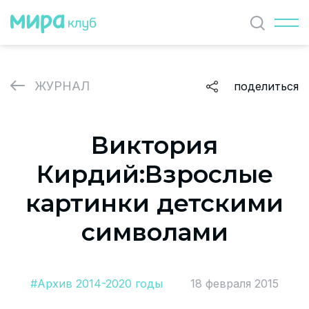
Найти
ЖУРНАЛ
поделиться
ЖУРНАЛ
Виктория
СОБЫТИЯ
Кирдий:Взрослые
ПАРТНЕРЫ
картинки детскими
ВАКАНСИИ
символами
Политика и соглашение на обработку персональных
данных
#Архив 2014-2020 годы
18 февраля 2015
О проекте