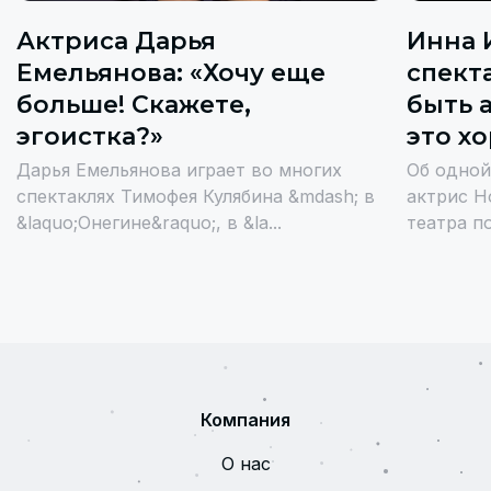
Актриса Дарья
Инна 
Емельянова: «Хочу еще
спекта
больше! Скажете,
быть 
эгоистка?»
это х
Дарья Емельянова играет во многих
Об одной
спектаклях Тимофея Кулябина &mdash; в
актрис Н
&laquo;Онегине&raquo;, в &la...
театра п
Компания
О нас