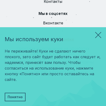
Контакты
Мы в соцсетях
Вконтакте
Мы используем куки
Сообщить об ошибке
Политика и соглашение на обработку
Не переживайте! Куки не сделают ничего
персональных данных
плохого, зато сайт будет работать как следует и,
© 2026 ООО «Мира». Все права защищены.
надеемся, принесёт вам пользу. Чтобы
согласиться на использование куки, нажмите
Сделано в
Космос-Веб
кнопку «Понятно» или просто оставайтесь на
сайте.
Понятно