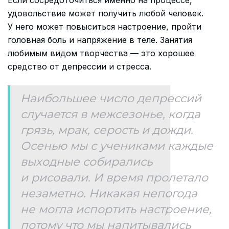
удовольствие может получить любой человек.
У него может повыситься настроение, пройти
головная боль и напряжение в теле. Занятия
любимым видом творчества — это хорошее
средство от депрессии и стресса.
Наибольшее число депрессий
случается в межсезонье, когда
грязь, мрак, серость и дожди.
Осенью мы с учениками каждые
выходные собирались
и рисовали. И время пролетало
незаметно. Никакая непогода
не могла испортить настроение,
потому что мы напитывались