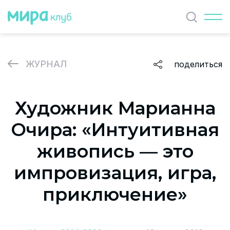
Найти
ЖУРНАЛ
поделиться
ЖУРНАЛ
Художник Марианна
СОБЫТИЯ
Очира: «Интуитивная
ПАРТНЕРЫ
живопись — это
ВАКАНСИИ
импровизация, игра,
Политика и соглашение на обработку персональных
приключение»
данных
О проекте