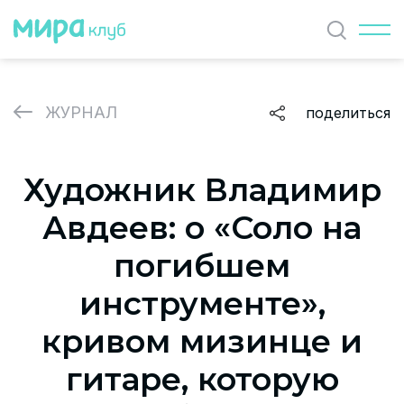
Найти
ЖУРНАЛ
поделиться
ЖУРНАЛ
Художник Владимир
СОБЫТИЯ
Авдеев: о «Соло на
ПАРТНЕРЫ
погибшем
ВАКАНСИИ
инструменте»,
Политика и соглашение на обработку персональных
кривом мизинце и
данных
гитаре, которую
О проекте