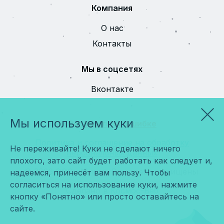
Компания
О нас
Контакты
Мы в соцсетях
Вконтакте
Мы используем куки
Сообщить об ошибке
Политика и соглашение на обработку
Не переживайте! Куки не сделают ничего
персональных данных
плохого, зато сайт будет работать как следует и,
© 2026 ООО «Мира». Все права защищены.
надеемся, принесёт вам пользу. Чтобы
согласиться на использование куки, нажмите
Сделано в
Космос-Веб
кнопку «Понятно» или просто оставайтесь на
сайте.