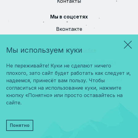
Контакты
Мы в соцсетях
Вконтакте
Мы используем куки
Сообщить об ошибке
Политика и соглашение на обработку
Не переживайте! Куки не сделают ничего
персональных данных
плохого, зато сайт будет работать как следует и,
© 2026 ООО «Мира». Все права защищены.
надеемся, принесёт вам пользу. Чтобы
согласиться на использование куки, нажмите
Сделано в
Космос-Веб
кнопку «Понятно» или просто оставайтесь на
сайте.
Понятно