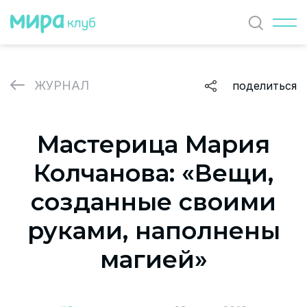
Найти
ЖУРНАЛ
поделиться
ЖУРНАЛ
Мастерица Мария
СОБЫТИЯ
Колчанова: «Вещи,
ПАРТНЕРЫ
созданные своими
ВАКАНСИИ
руками, наполнены
Политика и соглашение на обработку персональных
магией»
данных
О проекте