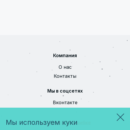
Компания
О нас
Контакты
Мы в соцсетях
Вконтакте
Мы используем куки
Сообщить об ошибке