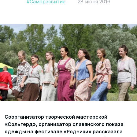
#Саморазвитие
28 июня 2016
Согласие на обработку персональных данных
СОГЛАСИЕ на получение рекламных сообщений и
информации Пользователя МИРА ID
Контакты
Помощь
Политика и соглашение на обработку
персональных данных
Соорганизатор творческой мастерской
«Сольгерд», организатор славянского показа
одежды на фестивале «Родники» рассказала