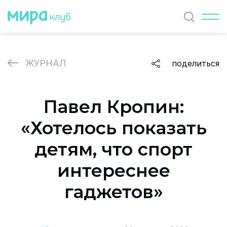
Найти
ЖУРНАЛ
поделиться
ЖУРНАЛ
Павел Кропин:
СОБЫТИЯ
«Хотелось показать
ПАРТНЕРЫ
детям, что спорт
ВАКАНСИИ
интереснее
Политика и соглашение на обработку персональных
гаджетов»
данных
О проекте