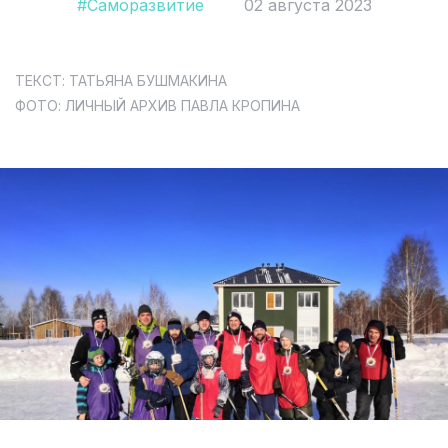
#Саморазвитие
02 августа 2023
Согласие на обработку персональных данных
СОГЛАСИЕ на получение рекламных сообщений и
информации Пользователя МИРА ID
ТЕКСТ: ТАТЬЯНА БУШМАКИНА
ФОТО: ЛИЧНЫЙ АРХИВ ПАВЛА КРОПИНА
Контакты
Помощь
Политика и соглашение на обработку
персональных данных