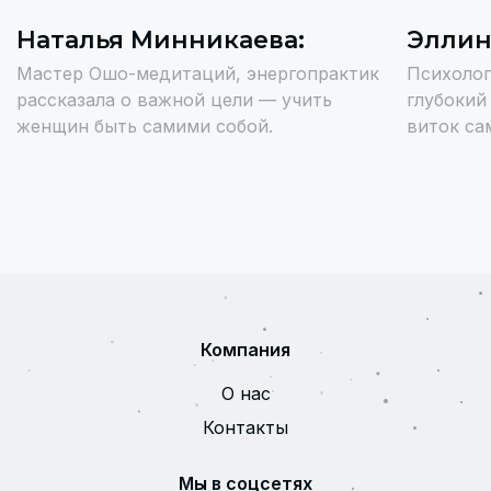
Наталья Минникаева:
Эллин
Мастер Ошо-медитаций, энергопрактик
Психолог,
рассказала о важной цели — учить
глубокий
женщин быть самими собой.
виток са
Компания
О нас
Контакты
Мы в соцсетях