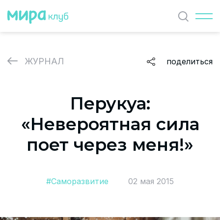
Найти
ЖУРНАЛ
поделиться
ЖУРНАЛ
Перукуа:
СОБЫТИЯ
«Невероятная сила
ПАРТНЕРЫ
поет через меня!»
ВАКАНСИИ
Политика и соглашение на обработку персональных
#Саморазвитие
02 мая 2015
данных
О проекте