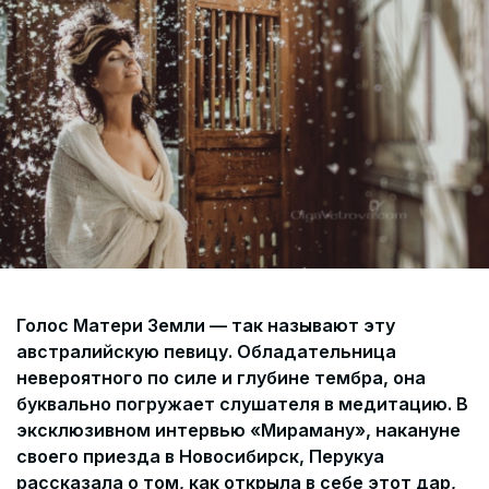
Согласие на обработку персональных данных
СОГЛАСИЕ на получение рекламных сообщений и
информации Пользователя МИРА ID
Контакты
Помощь
Политика и соглашение на обработку
персональных данных
Голос Матери Земли — так называют эту
австралийскую певицу. Обладательница
невероятного по силе и глубине тембра, она
буквально погружает слушателя в медитацию. В
эксклюзивном интервью «Мираману», накануне
своего приезда в Новосибирск, Перукуа
рассказала о том, как открыла в себе этот дар,