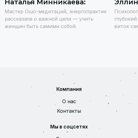
Наталья Минникаева:
Эллин
Мастер Ошо-медитаций, энергопрактик
Психолог,
рассказала о важной цели — учить
глубокий
женщин быть самими собой.
виток са
Компания
О нас
Контакты
Мы в соцсетях