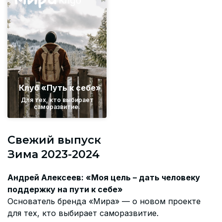
Согласие на обработку персональных данных
СОГЛАСИЕ на получение рекламных сообщений и
информации Пользователя МИРА ID
Контакты
Помощь
Клуб «Путь к себе»
Политика и соглашение на обработку
Для тех, кто выбирает
саморазвитие.
персональных данных
Свежий выпуск
Зима 2023-2024
Андрей Алексеев: «Моя цель – дать человеку
поддержку на пути к себе»
Основатель бренда «Мира» — о новом проекте
для тех, кто выбирает саморазвитие.