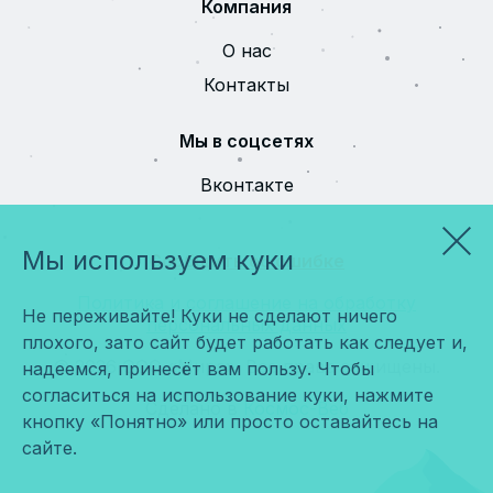
Компания
О нас
Контакты
Мы в соцсетях
Вконтакте
Мы используем куки
Сообщить об ошибке
Политика и соглашение на обработку
Не переживайте! Куки не сделают ничего
персональных данных
плохого, зато сайт будет работать как следует и,
© 2026 ООО «Мира». Все права защищены.
надеемся, принесёт вам пользу. Чтобы
согласиться на использование куки, нажмите
Сделано в
Космос-Веб
кнопку «Понятно» или просто оставайтесь на
сайте.