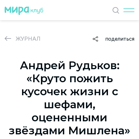
Найти
ЖУРНАЛ
поделиться
ЖУРНАЛ
Андрей Рудьков:
СОБЫТИЯ
«Круто пожить
ПАРТНЕРЫ
кусочек жизни с
ВАКАНСИИ
шефами,
Политика и соглашение на обработку персональных
оцененными
данных
звёздами Мишлена»
О проекте