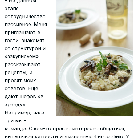
– На данном
этапе
сотрудничество
пассивное. Меня
приглашают в
гости, знакомят
со структурой и
«закулисьем»,
рассказывают
рецепты, и
просят моих
советов. Ещё
дают шефов «в
аренду».
Например, часа
три мы –
команда. С кем-то просто интересно общаться,
выпытывая хитрости и жизненную философию. У