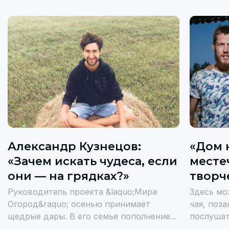
Александр Кузнецов:
«Дом 
«Зачем искать чудеса, если
месте
они — на грядках?»
творч
Руководитель проекта &laquo;Мира
Здесь мо
Огород&raquo; осенью принимает
чая, поз
щедрые дары. В его семье пополнение...
послушат