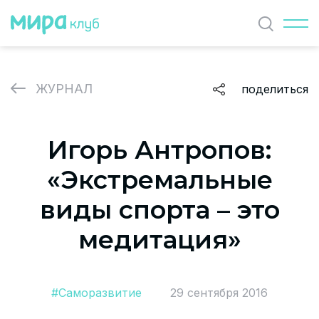
Найти
ЖУРНАЛ
поделиться
ЖУРНАЛ
Игорь Антропов:
СОБЫТИЯ
«Экстремальные
ПАРТНЕРЫ
виды спорта – это
ВАКАНСИИ
медитация»
Политика и соглашение на обработку персональных
данных
#Саморазвитие
29 сентября 2016
О проекте