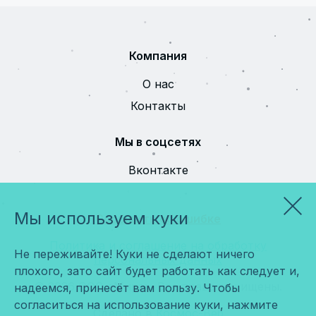
Компания
О нас
Контакты
Мы в соцсетях
Вконтакте
Мы используем куки
Сообщить об ошибке
Политика и соглашение на обработку
Не переживайте! Куки не сделают ничего
персональных данных
плохого, зато сайт будет работать как следует и,
© 2026 ООО «Мира». Все права защищены.
надеемся, принесёт вам пользу. Чтобы
согласиться на использование куки, нажмите
Сделано в
Космос-Веб