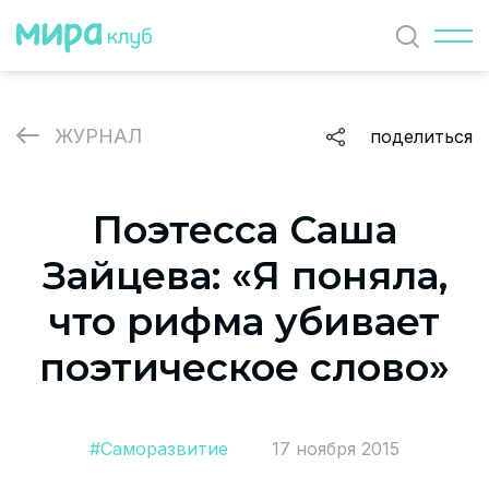
Найти
ЖУРНАЛ
поделиться
ЖУРНАЛ
Поэтесса Саша
СОБЫТИЯ
Зайцева: «Я поняла,
ПАРТНЕРЫ
что рифма убивает
ВАКАНСИИ
поэтическое слово»
Политика и соглашение на обработку персональных
данных
#Саморазвитие
17 ноября 2015
О проекте