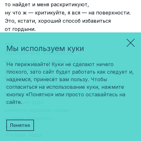
то найдет и меня раскритикуют,
ну что ж — критикуйте, я вся — на поверхности.
Это, кстати, хороший способ избавиться
от гордыни.
***
Мы используем куки
Расскажи мне, пожалуйста,
как будем мы счастливы, когда
Не переживайте! Куки не сделают ничего
август обнимет нас тепло
плохого, зато сайт будет работать как следует и,
в конце неласкового лета,
надеемся, принесёт вам пользу. Чтобы
и воздух будет пропитан
согласиться на использование куки, нажмите
надеждой на лучшие времена,
кнопку «Понятно» или просто оставайтесь на
и большая вода
сайте.
качнется зеркалом синим
в рамке гранитного
Понятно
парапета.
И в день, когда