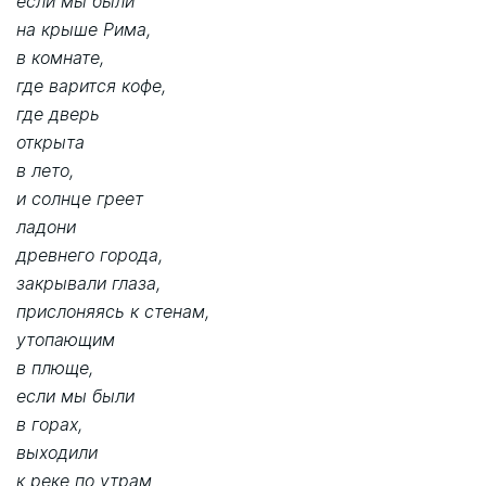
если мы были
на крыше Рима,
в комнате,
где варится кофе,
где дверь
открыта
в лето,
и солнце греет
ладони
древнего города,
закрывали глаза,
прислоняясь к стенам,
утопающим
в плюще,
если мы были
в горах,
выходили
к реке по утрам