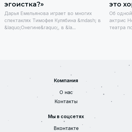
эгоистка?»
это х
Дарья Емельянова играет во многих
Об одной
спектаклях Тимофея Кулябина &mdash; в
актрис Н
&laquo;Онегине&raquo;, в &la...
театра п
Компания
О нас
Контакты
Мы в соцсетях
Вконтакте