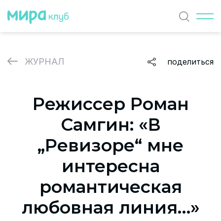
Найти
ЖУРНАЛ
поделиться
ЖУРНАЛ
Режиссер Роман
СОБЫТИЯ
Самгин: «В
ПАРТНЕРЫ
„Ревизоре“ мне
ВАКАНСИИ
интересна
Политика и соглашение на обработку персональных
романтическая
данных
любовная линия…»
О проекте