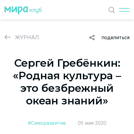
Найти
ЖУРНАЛ
поделиться
ЖУРНАЛ
Сергей Гребёнкин:
СОБЫТИЯ
«Родная культура –
ПАРТНЕРЫ
это безбрежный
ВАКАНСИИ
океан знаний»
Политика и соглашение на обработку персональных
данных
#Саморазвитие
05 мая 2020
О проекте