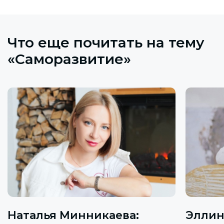
Что еще почитать на тему
«Саморазвитие»
Наталья Минникаева:
Эллин