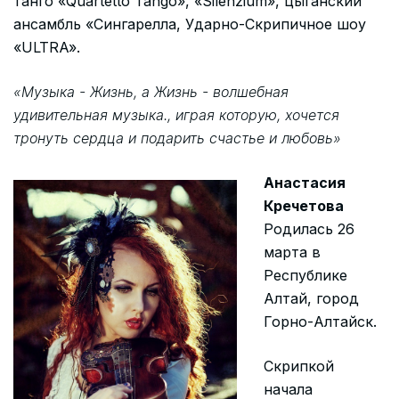
танго «Quartetto Tango», «Silenzium», цыганский
ансамбль «Сингарелла, Ударно-Скрипичное шоу
«ULTRA».
«Музыка - Жизнь, а Жизнь - волшебная
удивительная музыка., играя которую, хочется
тронуть сердца и подарить счастье и любовь»
Анастасия
Кречетова
Родилась 26
марта в
Республике
Алтай, город
Горно-Алтайск.
Скрипкой
начала