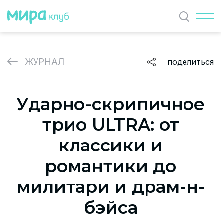
Найти
ЖУРНАЛ
поделиться
ЖУРНАЛ
Ударно-скрипичное
СОБЫТИЯ
трио ULTRA: от
ПАРТНЕРЫ
классики и
ВАКАНСИИ
романтики до
Политика и соглашение на обработку персональных
милитари и драм-н-
данных
бэйса
О проекте