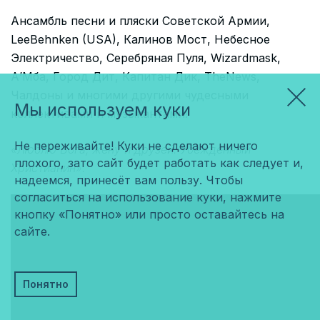
Ансамбль песни и пляски Советской Армии,
LeeBehnken (USA), Калинов Мост, Небесное
Электричество, Серебряная Пуля, Wizardmask,
А’Мба, Город Дит, Капитан Дик, TheNews,
Чалдоны и многими другими чудесными
Мы используем куки
коллективами и музыкантами!
Не переживайте! Куки не сделают ничего
«Люблю Бога, жену и друзей. Убежденный
плохого, зато сайт будет работать как следует и,
Христианин».
надеемся, принесёт вам пользу. Чтобы
согласиться на использование куки, нажмите
кнопку «Понятно» или просто оставайтесь на
сайте.
Понятно