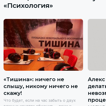
«Психология»
«Тишина»: ничего не
Алекс
слышу, никому ничего не
делат
скажу!
невоз
проце
Что будет, если на час забыть о двух
важных каналах общения — речи и