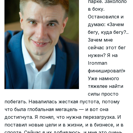
парке. Закололо
в боку.
Остановился и
думаю: «Зачем
бегу, куда бегу?..
Зачем мне
сейчас этот бег
нужен? Я на
Ironman
финишировал!»
Уже намного
тяжелее найти
силы просто
побегать. Навалилась жесткая пустота, потому
что была глобальная мегацель — и вот она
достигнута. Я понял, что нужна перезагрузка. И
поставил новые цели и в жизни, и в бизнесе, и в
спорте. Сейчас я их добиваюсь, и мне это очень