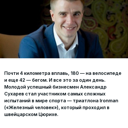
Согласие на обработку персональных данных
СОГЛАСИЕ на получение рекламных сообщений и
информации Пользователя МИРА ID
Контакты
Помощь
Политика и соглашение на обработку
персональных данных
Почти 4 километра вплавь, 180 — на велосипеде
и еще 42 — бегом. И все это за один день.
Молодой успешный бизнесмен Александр
Сухарев стал участником самых сложных
испытаний в мире спорта — триатлона Ironman
(«Железный человек»), который проходил в
швейцарском Цюрихе.